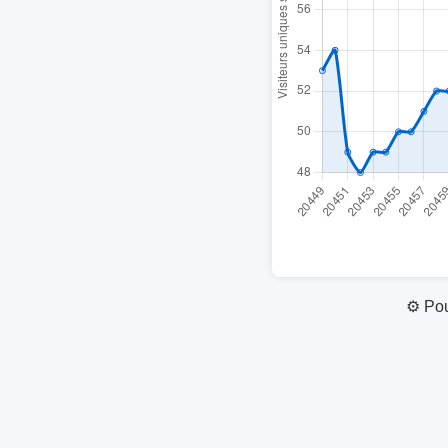
⚙️ Pou