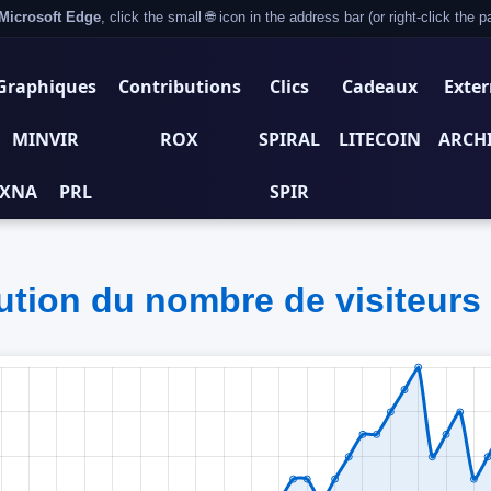
Microsoft Edge
, click the small 🌐 icon in the address bar (or right-click the
Graphiques
Contributions
Clics
Cadeaux
Exter
MINVIR
ROX
SPIRAL
LITECOIN
ARCH
XNA
PRL
SPIR
ution du nombre de visiteurs