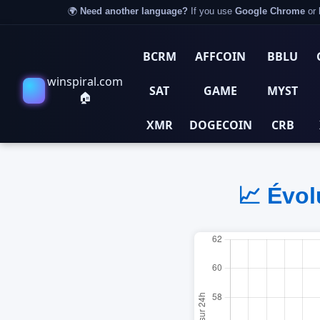
🌍
Need another language?
If you use
Google Chrome
or
BCRM
AFFCOIN
BBLU
winspiral.com
SAT
GAME
MYST
🏠
XMR
DOGECOIN
CRB
📈 Évol