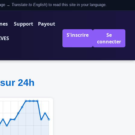
 page →
Translate to English
) to read this site in your language.
nes
Support
Payout
S'inscrire
Se
IVES
connecter
 sur 24h