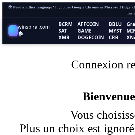
🌍
Need another language?
If you use
Google Chrome
or
Microsoft Edge
, 
this 
BCRM
AFFCOIN
BBLU
Gra
winspiral.com
SAT
GAME
MYST
MI
🏠
XMR
DOGECOIN
CRB
XN
Connexion re
Bienvenue
Vous choisis
Plus un choix est ignoré