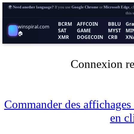
🌍
Need another language?
If you use
Google Chrome
or
Microsoft Edge
, 
this 
BCRM
AFFCOIN
BBLU
Gra
winspiral.com
SAT
GAME
MYST
MI
🏠
XMR
DOGECOIN
CRB
XN
Connexion re
Commander des affichages
en c