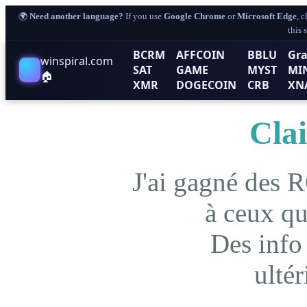
🌍
Need another language?
If you use
Google Chrome
or
Microsoft Edge
, 
this 
BCRM
AFFCOIN
BBLU
Gra
winspiral.com
SAT
GAME
MYST
MI
🏠
XMR
DOGECOIN
CRB
XN
Cla
J'ai gagné des R
à ceux qu
Des info 
ulté