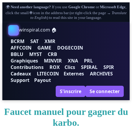
🌍
Need another language?
If you use
Google Chrome
or
Microsoft Edge
,
click the small 🌐 icon in the address bar (or right-click the page →
Translate
to English
) to read this site in your language.
winspiral.com 🏠
BCRM
SAT
XMR
AFFCOIN
GAME
DOGECOIN
BBLU
MYST
CRB
Graphiques
MINVIR
XNA
PRL
Contributions
ROX
Clics
SPIRAL
SPIR
Cadeaux
LITECOIN
Externes
ARCHIVES
Support
Payout
S'inscrire
Se connecter
Faucet manuel pour gagner du
karbo.