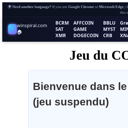
🌍
Need another language?
If you use
Google Chrome
or
Microsoft Edge
, 
this 
BCRM
AFFCOIN
BBLU
Gra
winspiral.com
SAT
GAME
MYST
MI
🏠
XMR
DOGECOIN
CRB
XN
Jeu du 
Bienvenue dans l
(jeu suspendu)