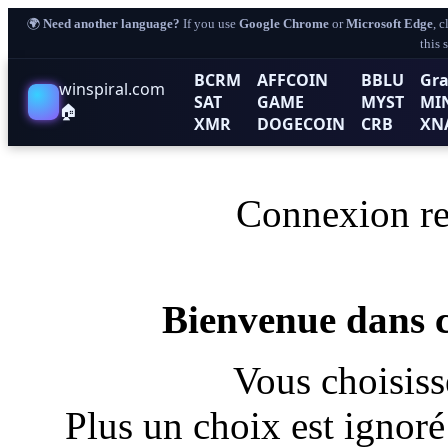
🌍
Need another language?
If you use
Google Chrome
or
Microsoft Edge
, 
this 
BCRM
AFFCOIN
BBLU
Gra
winspiral.com
SAT
GAME
MYST
MI
🏠
XMR
DOGECOIN
CRB
XN
Connexion re
Bienvenue dan
Vous choisis
Plus un choix est ignoré