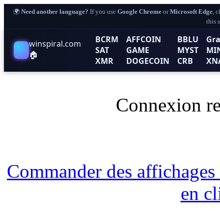
🌍
Need another language?
If you use
Google Chrome
or
Microsoft Edge
, 
this 
BCRM
AFFCOIN
BBLU
Gra
winspiral.com
SAT
GAME
MYST
MI
🏠
XMR
DOGECOIN
CRB
XN
Connexion re
Commander des affichages
en c