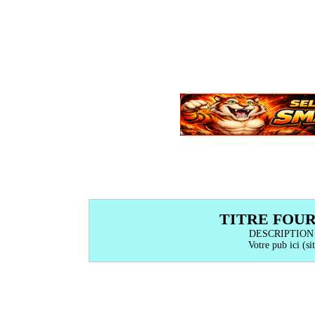
TITRE FOU
DESCRIPTION
Votre pub ici (sit