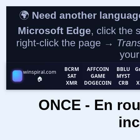
🌍
Need another languag
Microsoft Edge
, click the
right-click the page →
Trans
your
BCRM
AFFCOIN
BBLU
G
winspiral.com
SAT
GAME
MYST
🏠
XMR
DOGECOIN
CRB
X
ONCE - En ro
inc