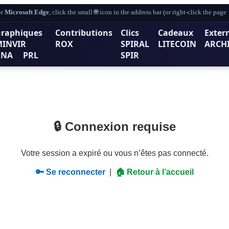
r
Microsoft Edge
, click the small 🌐 icon in the address bar (or right-click the pag
raphiques
Contributions
Clics
Cadeaux
Exter
MINVIR
ROX
SPIRAL
LITECOIN
ARCH
XNA
PRL
SPIR
🔒 Connexion requise
Votre session a expiré ou vous n’êtes pas connecté.
🔑 Se reconnecter
|
🏠 Retour à l’accueil