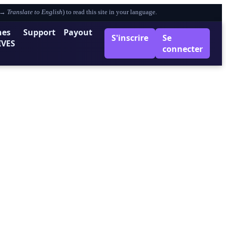
e →
Translate to English
) to read this site in your language.
nes
Support
Payout
S'inscrire
Se
IVES
connecter