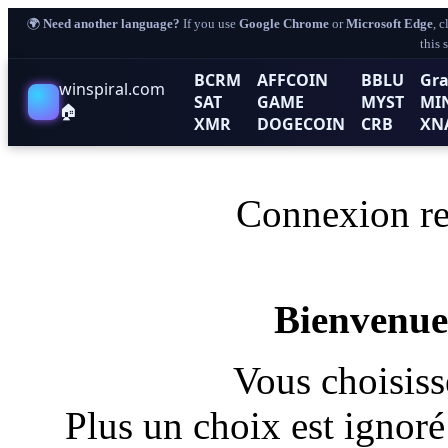
🌍
Need another language?
If you use
Google Chrome
or
Microsoft Edge
, 
this 
BCRM
AFFCOIN
BBLU
Gra
winspiral.com
SAT
GAME
MYST
MI
🏠
XMR
DOGECOIN
CRB
XN
Connexion re
Bienvenue
Vous choisis
Plus un choix est ignoré