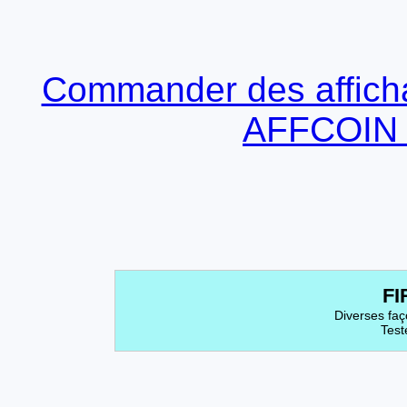
Commander des affich
AFFCOIN e
F
Diverses faç
Teste