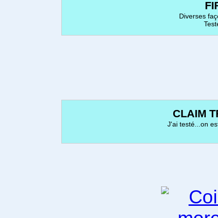
F
Diverses faç
Teste
CLAIM 
J'ai testé...on e