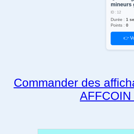
mineurs 
ID : 12
Durée :
1 s
Points :
0
👉 Vo
Commander des affich
AFFCOIN e