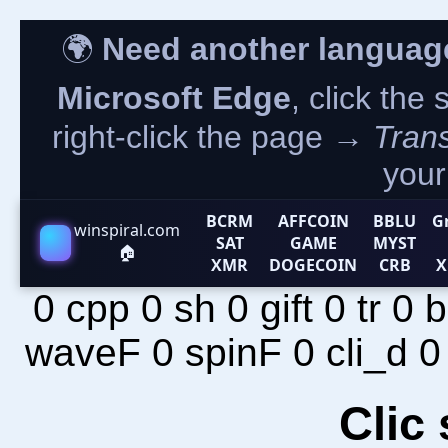
🌍
Need another languag
Microsoft Edge
, click the
right-click the page →
Trans
your
BCRM
AFFCOIN
BBLU
G
winspiral.com
SAT
GAME
MYST
🏠
XMR
DOGECOIN
CRB
X
0 cpp 0 sh 0 gift 0 tr 0
waveF 0 spinF 0 cli_d 0
Clic