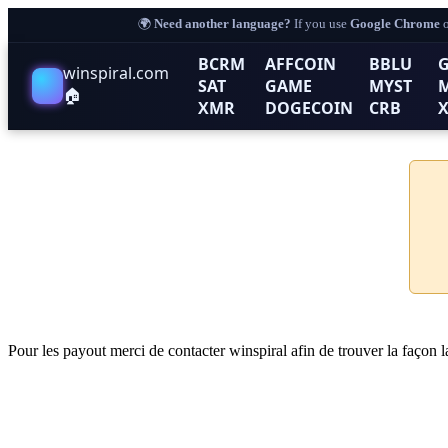
🌍
Need another language?
If you use
Google Chrome
o
BCRM
AFFCOIN
BBLU
G
winspiral.com
SAT
GAME
MYST
🏠
XMR
DOGECOIN
CRB
Pour les payout merci de contacter winspiral afin de trouver la façon la