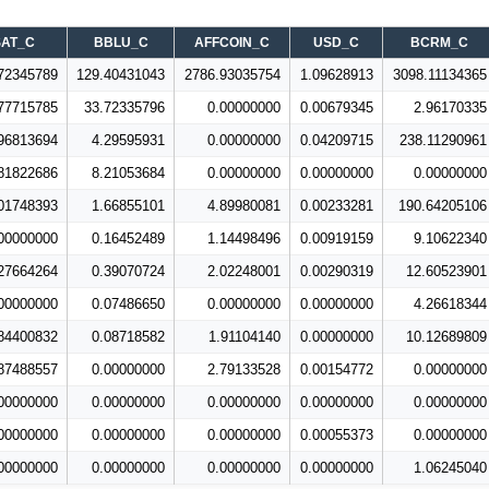
SAT_C
BBLU_C
AFFCOIN_C
USD_C
BCRM_C
72345789
129.40431043
2786.93035754
1.09628913
3098.11134365
77715785
33.72335796
0.00000000
0.00679345
2.96170335
96813694
4.29595931
0.00000000
0.04209715
238.11290961
81822686
8.21053684
0.00000000
0.00000000
0.00000000
01748393
1.66855101
4.89980081
0.00233281
190.64205106
00000000
0.16452489
1.14498496
0.00919159
9.10622340
27664264
0.39070724
2.02248001
0.00290319
12.60523901
00000000
0.07486650
0.00000000
0.00000000
4.26618344
84400832
0.08718582
1.91104140
0.00000000
10.12689809
87488557
0.00000000
2.79133528
0.00154772
0.00000000
00000000
0.00000000
0.00000000
0.00000000
0.00000000
00000000
0.00000000
0.00000000
0.00055373
0.00000000
00000000
0.00000000
0.00000000
0.00000000
1.06245040