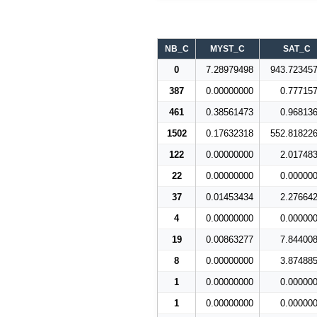
NB_C
MYST_C
SAT_C
0
7.28979498
943.72345
387
0.00000000
0.77715
461
0.38561473
0.96813
1502
0.17632318
552.81822
122
0.00000000
2.01748
22
0.00000000
0.00000
37
0.01453434
2.27664
4
0.00000000
0.00000
19
0.00863277
7.84400
8
0.00000000
3.87488
1
0.00000000
0.00000
1
0.00000000
0.00000