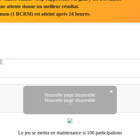
e attente donne un meilleur résultat.
um (1 BCRM) est atteint après 24 heures.
×
iGraal
Nouvelle page disponible
Nouvelle page disponible
N°1 du Cashback en France
```
Le jeu se mettra en maintenance si 100 participations