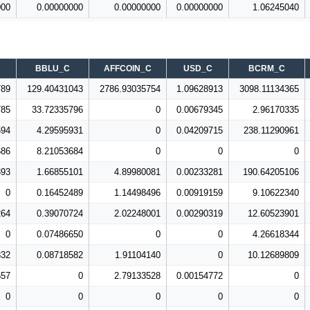
000
0.00000000
0.00000000
0.00000000
1.06245040
BBLU_C
AFFCOIN_C
USD_C
BCRM_C
789
129.40431043
2786.93035754
1.09628913
3098.11134365
785
33.72335796
0
0.00679345
2.96170335
694
4.29595931
0
0.04209715
238.11290961
686
8.21053684
0
0
0
393
1.66855101
4.89980081
0.00233281
190.64205106
0
0.16452489
1.14498496
0.00919159
9.10622340
264
0.39070724
2.02248001
0.00290319
12.60523901
0
0.07486650
0
0
4.26618344
832
0.08718582
1.91104140
0
10.12689809
557
0
2.79133528
0.00154772
0
0
0
0
0
0