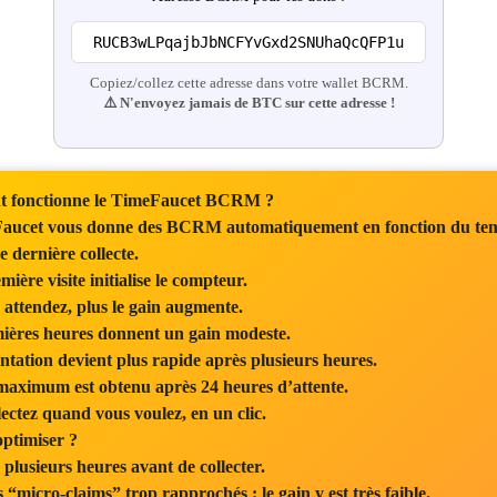
RUCB3wLPqajbJbNCFYvGxd2SNUhaQcQFP1u
Copiez/collez cette adresse dans votre wallet BCRM.
⚠️ N'envoyez jamais de BTC sur cette adresse !
 fonctionne le TimeFaucet BCRM ?
ucet vous donne des BCRM automatiquement en fonction du tem
e dernière collecte.
ière visite initialise le compteur.
attendez, plus le gain augmente.
ières heures donnent un gain modeste.
tation devient plus rapide après plusieurs heures.
maximum est obtenu après 24 heures d’attente.
ectez quand vous voulez, en un clic.
ptimiser ?
plusieurs heures avant de collecter.
s “micro-claims” trop rapprochés : le gain y est très faible.