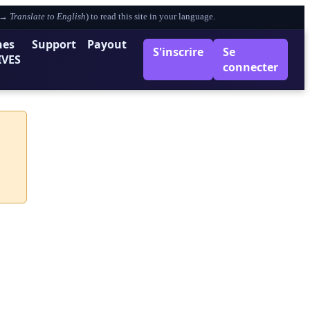
e →
Translate to English
) to read this site in your language.
nes
Support
Payout
S'inscrire
Se
IVES
connecter