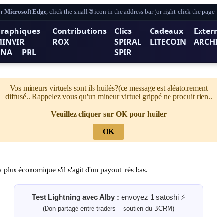
r
Microsoft Edge
, click the small 🌐 icon in the address bar (or right-click the pag
raphiques
Contributions
Clics
Cadeaux
Exter
MINVIR
ROX
SPIRAL
LITECOIN
ARCH
XNA
PRL
SPIR
Vos mineurs virtuels sont ils huilés?(ce message est aléatoirement
diffusé...Rappelez vous qu'un mineur virtuel grippé ne produit rien..
Veuillez cliquer sur OK pour huiler
OK
 plus économique s'il s'agit d'un payout très bas.
Test Lightning avec Alby :
envoyez 1 satoshi ⚡
(Don partagé entre traders – soutien du BCRM)