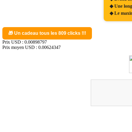
◆ Une longu
◆ Le maxim
🎁 Un cadeau tous les 809 clicks !!!
Prix USD : 0.00898797
Prix moyen USD : 0.00624347