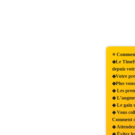
⭐ Comment
◆Le TimeFa
depuis votr
◆Votre prem
◆Plus vous 
◆ Les prem
◆ L’augmen
◆ Le gain 
◆ Vous coll
Comment o
◆ Attendez 
◆ Évitez le