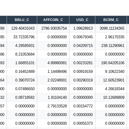
BBLU_C
AFFCOIN_C
USD_C
BCRM_C
789
129.40431043
2786.93035754
1.09628913
3098.11134365
785
33.72335796
0.00000000
0.00679345
2.96170335
694
4.29595931
0.00000000
0.04209715
238.11290961
686
8.21053684
0.00000000
0.00000000
0.00000000
393
1.66855101
4.89980081
0.00233281
190.64205106
000
0.16452489
1.14498496
0.00919159
9.10622340
264
0.39070724
2.02248001
0.00290319
12.60523901
000
0.07486650
0.00000000
0.00000000
4.26618344
832
0.08718582
1.91104140
0.00000000
10.12689809
557
0.00000000
2.79133528
0.00154772
0.00000000
000
0.00000000
0.00000000
0.00000000
0.00000000
000
0.00000000
0.00000000
0.00055373
0.00000000