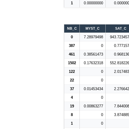
1
0.00000000
0.00000
NB_C
MYST_C
SAT_C
0
7.28979498
943.72345
387
0
0.77715
461
0.38561473
0.96813
1502
0.17632318
552.81822
122
0
2.01748
22
0
37
0.01453434
2.27664
4
0
19
0.00863277
7.84400
8
0
3.87488
1
0